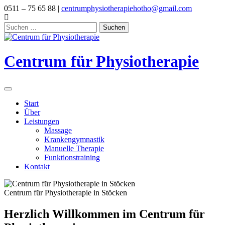
Skip
0511 – 75 65 88 |
centrumphysiotherapiehotho@gmail.com
to
content
Suchen
nach:
Centrum für Physiotherapie
Start
Über
Leistungen
Massage
Krankengymnastik
Manuelle Therapie
Funktionstraining
Kontakt
Centrum für Physiotherapie in Stöcken
Herzlich Willkommen im Centrum für