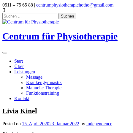
Skip
0511 – 75 65 88 |
centrumphysiotherapiehotho@gmail.com
to
content
Suchen
nach:
Centrum für Physiotherapie
Start
Über
Leistungen
Massage
Krankengymnastik
Manuelle Therapie
Funktionstraining
Kontakt
Livia Kinel
Posted on
15. April 2020
23. Januar 2022
by
independence