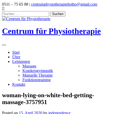
Skip
0511 – 75 65 88 |
centrumphysiotherapiehotho@gmail.com
to
content
Suchen
nach:
Centrum für Physiotherapie
Start
Über
Leistungen
Massage
Krankengymnastik
Manuelle Therapie
Funktionstraining
Kontakt
woman-lying-on-white-bed-getting-
massage-3757951
Posted on
15. April 2020
by
independence