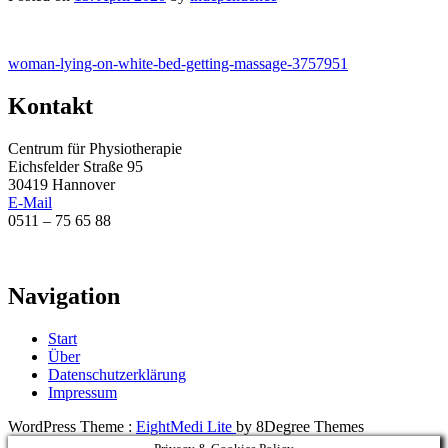
Beitragsnavigation
woman-lying-on-white-bed-getting-massage-3757951
Kontakt
Centrum für Physiotherapie
Eichsfelder Straße 95
30419 Hannover
E-Mail
0511 – 75 65 88
Navigation
Start
Über
Datenschutzerklärung
Impressum
WordPress Theme :
EightMedi Lite
by 8Degree Themes