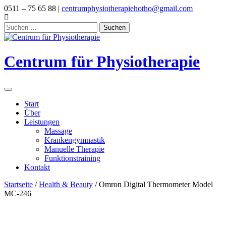
Skip
0511 – 75 65 88 |
centrumphysiotherapiehotho@gmail.com
to
content
Suchen
nach:
Centrum für Physiotherapie
Start
Über
Leistungen
Massage
Krankengymnastik
Manuelle Therapie
Funktionstraining
Kontakt
Startseite
/
Health & Beauty
/ Omron Digital Thermometer Model
MC-246